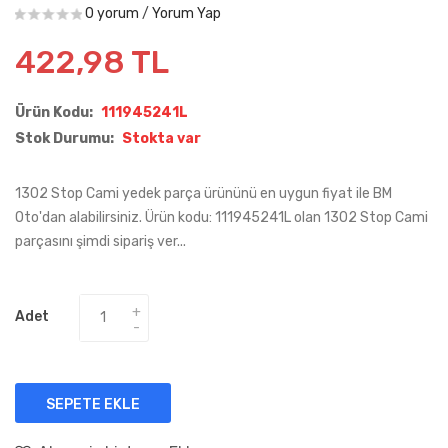
0 yorum
/
Yorum Yap
422,98 TL
Ürün Kodu:
111945241L
Stok Durumu:
Stokta var
1302 Stop Cami yedek parça ürününü en uygun fiyat ile BM
Oto'dan alabilirsiniz. Ürün kodu: 111945241L olan 1302 Stop Cami
parçasını şimdi sipariş ver...
Adet
SEPETE EKLE