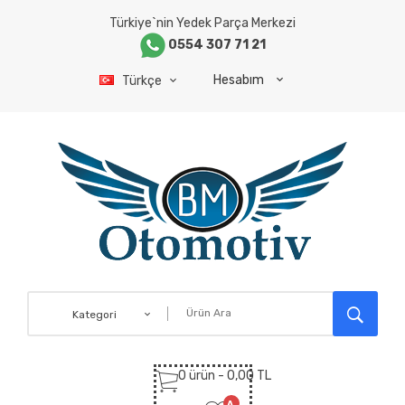
Türkiye`nin Yedek Parça Merkezi
0554 307 71 21
Hesabım
Türkçe
Kategori
0 ürün - 0,00 TL
A.