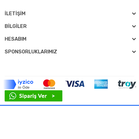
İLETIŞIM
BILGILER
HESABIM
SPONSORLUKLARIMIZ
BM Otomotiv © 2026 - Tüm Hakları Saklıdır.