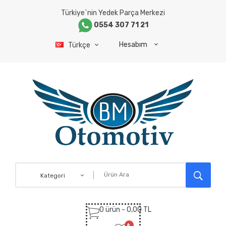
Türkiye`nin Yedek Parça Merkezi
0554 307 71 21
Hesabım
Türkçe
Kategori
0 ürün - 0,00 TL
A.