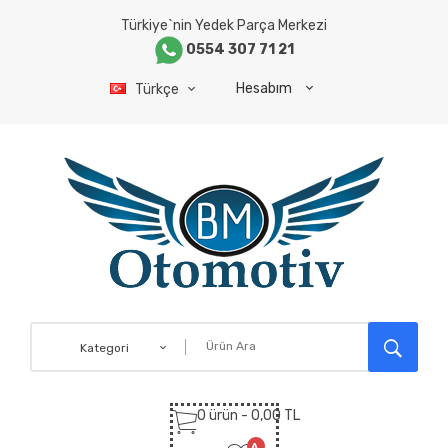
Türkiye`nin Yedek Parça Merkezi
0554 307 71 21
Hesabım
Türkçe
Kategori
0 ürün - 0,00 TL
A.