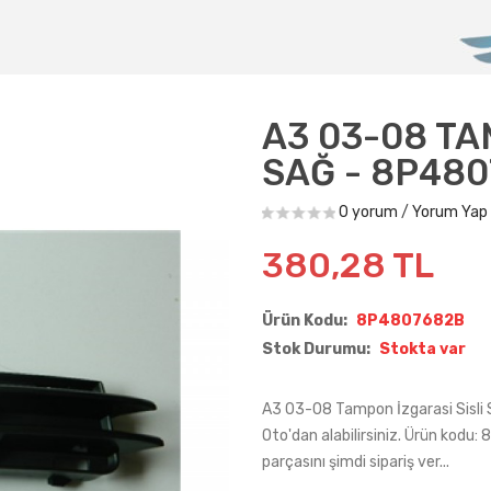
A3 03-08 TA
SAĞ - 8P48
0 yorum
/
Yorum Yap
380,28 TL
Ürün Kodu:
8P4807682B
Stok Durumu:
Stokta var
A3 03-08 Tampon İzgarasi Sisli 
Oto'dan alabilirsiniz. Ürün kod
parçasını şimdi sipariş ver...