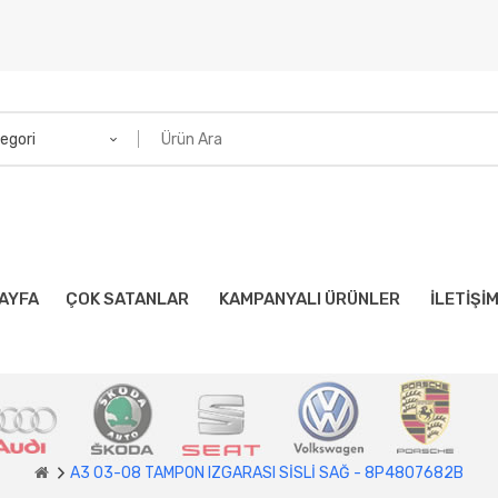
egori
AYFA
ÇOK SATANLAR
KAMPANYALI ÜRÜNLER
İLETIŞI
A3 03-08 TAMPON IZGARASI SİSLİ SAĞ - 8P4807682B