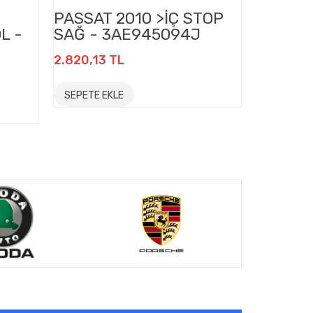
PASSAT 2010 >İÇ STOP
GOLF 7
L -
SAĞ - 3AE945094J
BRAKET
5G680
2.820,13 TL
241,69 T
SEPETE EKLE
SEPETE E