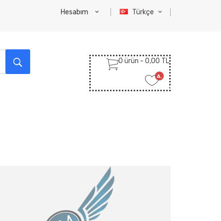
Hesabım
Türkçe
0 ürün - 0,00 TL
A.
Listem
(0)
M