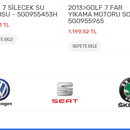
 7 SİLECEK SU
2013>GOLF 7 FAR
SU - 5G0955453H
YIKAMA MOTORU SO
5G0955965
1 TL
1.199,52 TL
E EKLE
SEPETE EKLE