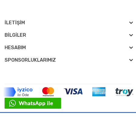
İLETIŞIM
BILGILER
HESABIM
SPONSORLUKLARIMIZ
BM Otomotiv © 2026 - Tüm Hakları Saklıdır.