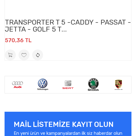
TRANSPORTER T 5 -CADDY - PASSAT -
JETTA - GOLF 5 T...
570,36 TL
MAIL LISTEMIZE KAYIT OLUN
En yeni ürün ve kampanyalardan ilk siz haberdar olun