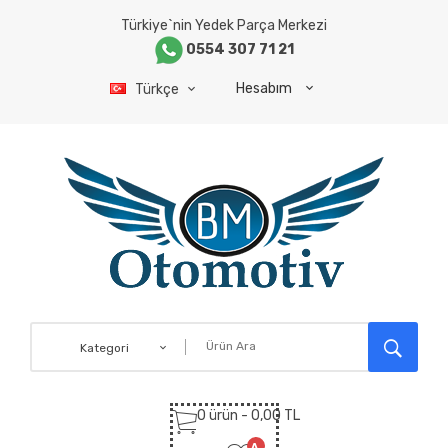
Türkiye`nin Yedek Parça Merkezi
0554 307 71 21
Hesabım
Türkçe
Kategori
0 ürün - 0,00 TL
A.