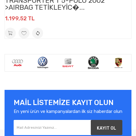
TRANSPORTER T 5-POLO 2002
>AIRBAG TETİKLEYİC�...
1.199,52 TL
MAIL LISTEMIZE KAYIT OLUN
En yeni ürün ve kampanyalardan ilk siz haberdar olun
KAYIT OL