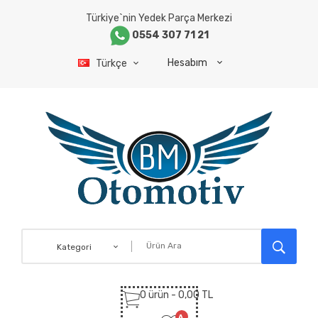
Türkiye`nin Yedek Parça Merkezi
0554 307 71 21
Hesabım
Türkçe
Kategori
0 ürün - 0,00 TL
A.