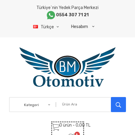
Türkiye`nin Yedek Parça Merkezi
0554 307 71 21
Hesabım
Türkçe
Kategori
0 ürün - 0,00 TL
A.