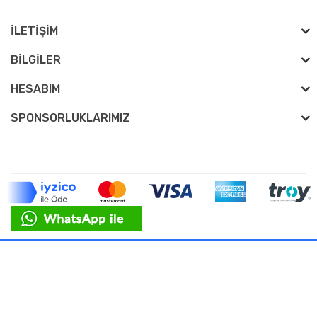
İLETIŞIM
BILGILER
HESABIM
SPONSORLUKLARIMIZ
BM Otomotiv © 2026 - Tüm Hakları Saklıdır.