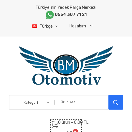
Türkiye`nin Yedek Parça Merkezi
0554 307 71 21
Hesabım
Türkçe
Kategori
0 ürün - 0,00 TL
A.