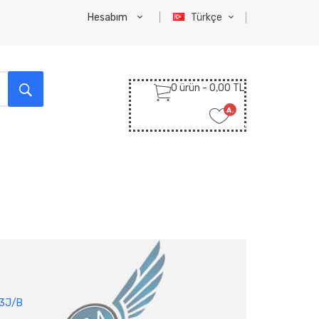
Hesabım
Türkçe
0 ürün - 0,00 TL
A.
Listem
(0)
M
53J/B