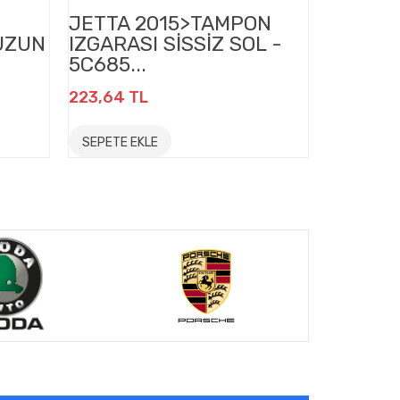
JETTA 2015>TAMPON
PASSAT
UZUN
IZGARASI SİSSİZ SOL -
BMR M
5C685...
MANİFO
223,64 TL
423,36 T
SEPETE EKLE
SEPETE E