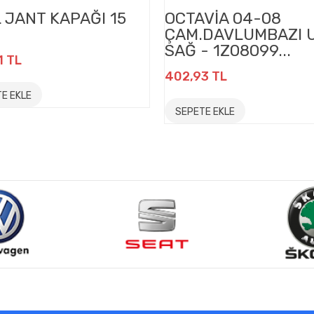
 JANT KAPAĞI 15
OCTAVİA 04-08
ÇAM.DAVLUMBAZI 
SAĞ - 1Z08099...
1 TL
402,93 TL
E EKLE
SEPETE EKLE