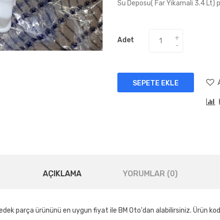
Su Deposu( Far Yikamali 3.4 Lt) pa
Adet
SEPETE EKLE
AÇIKLAMA
YORUMLAR (0)
yedek parça ürününü en uygun fiyat ile BM Oto'dan alabilirsiniz. Ürün