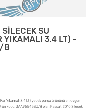
 SİLECEK SU
YIKAMALI 3.4 LT) -
/B
Far Yikamali 3.4 Lt) yedek parça ürününü en uygun
iz. Ürün kodu: 3AA955453J/B olan Passat 2010 Silecek