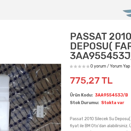
PASSAT 2010
DEPOSU( FAR 
3AA955453J
0 yorum
/
Yorum Yap
775,27 TL
Ürün Kodu:
3AA955453J/B
Stok Durumu:
Stokta var
Passat 2010 Silecek Su Deposu( 
fiyat ile BM Oto'dan alabilirsin