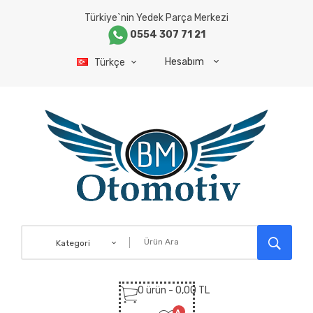
Türkiye`nin Yedek Parça Merkezi
0554 307 71 21
Hesabım
Türkçe
Kategori
0 ürün - 0,00 TL
A.