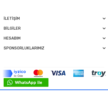
İLETIŞIM
BILGILER
HESABIM
SPONSORLUKLARIMIZ
BM Otomotiv © 2026 - Tüm Hakları Saklıdır.