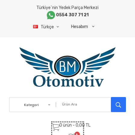
Türkiye`nin Yedek Parça Merkezi
0554 307 71 21
Hesabım
Türkçe
Kategori
0 ürün - 0,00 TL
A.