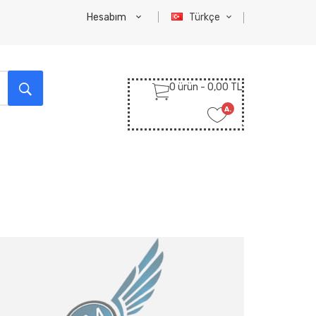
Hesabım
Türkçe
0 ürün - 0,00 TL
A.
Listem
(0)
M