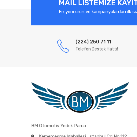
MAIL LISTEMIZE KAYI
En yeni ürün ve kampanyalardan ilk si
(224) 250 71 11
Telefon Destek Hattı!
BM Otomotiv Yedek Parca
Kemerçeşme Mahallesi, İstanbul Cd No:112,