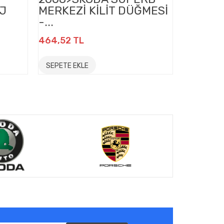
J
MERKEZİ KİLİT DÜĞMESİ
DİBİ -
-...
147,44 T
464,52 TL
SEPETE E
SEPETE EKLE