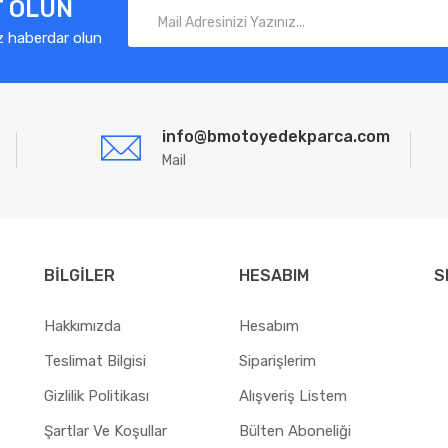
T OLUN
z haberdar olun
info@bmotoyedekparca.com
Mail
BILGILER
HESABIM
S
Hakkımızda
Hesabım
Teslimat Bilgisi
Siparişlerim
Gizlilik Politikası
Alışveriş Listem
Şartlar Ve Koşullar
Bülten Aboneliği