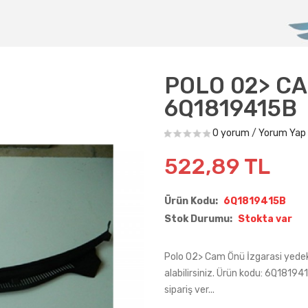
POLO 02> CA
6Q1819415B
0 yorum
/
Yorum Yap
522,89 TL
Ürün Kodu:
6Q1819415B
Stok Durumu:
Stokta var
Polo 02> Cam Önü İzgarasi yedek
alabilirsiniz. Ürün kodu: 6Q1819
sipariş ver...