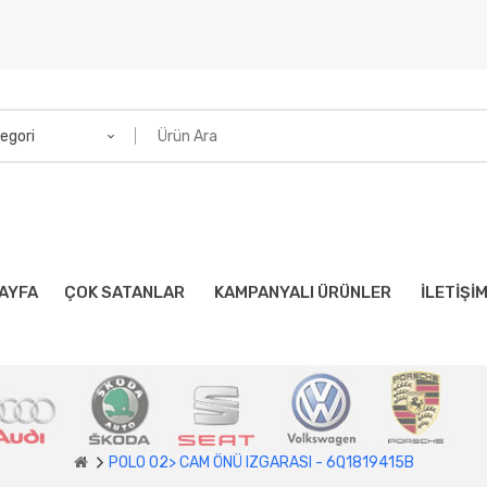
egori
AYFA
ÇOK SATANLAR
KAMPANYALI ÜRÜNLER
İLETIŞI
POLO 02> CAM ÖNÜ IZGARASI - 6Q1819415B